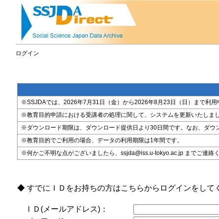
ログイン
※SSJDAでは、2026年7月31日（金）から2026年8月23日（日）
※教育目的申請における受講者の処理に関して、システムを更新いたしま
※ダウンロード期限は、ダウンロード提供日より30日間です。なお、ダウ
※教育目的でご利用の場合、データの利用期限は1年間です。
※何かご不明な点がございましたら、ssjda@iss.u-tokyo.ac.jp までご連
◆ すでにＩＤをお持ちの方はこちらからログインをして
ＩＤ(メールアドレス)：