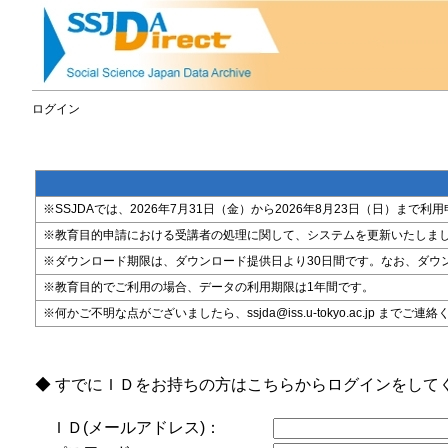
ログイン
※SSJDAでは、2026年7月31日（金）から2026年8月23日（日）
※教育目的申請における受講者の処理に関して、システムを更新いたしま
※ダウンロード期限は、ダウンロード提供日より30日間です。なお、ダウ
※教育目的でご利用の場合、データの利用期限は1年間です。
※何かご不明な点がございましたら、ssjda@iss.u-tokyo.ac.jp までご連
◆ すでにＩＤをお持ちの方はこちらからログインをして
ＩＤ(メールアドレス)：