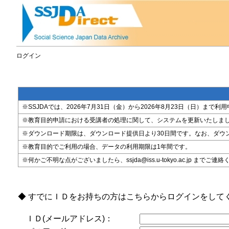
ログイン
※SSJDAでは、2026年7月31日（金）から2026年8月23日（日）
※教育目的申請における受講者の処理に関して、システムを更新いたしま
※ダウンロード期限は、ダウンロード提供日より30日間です。なお、ダウ
※教育目的でご利用の場合、データの利用期限は1年間です。
※何かご不明な点がございましたら、ssjda@iss.u-tokyo.ac.jp までご連
◆ すでにＩＤをお持ちの方はこちらからログインをして
ＩＤ(メールアドレス)：