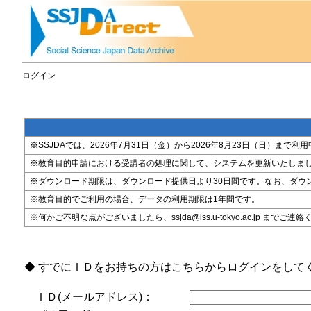
ログイン
※SSJDAでは、2026年7月31日（金）から2026年8月23日（日）
※教育目的申請における受講者の処理に関して、システムを更新いたしま
※ダウンロード期限は、ダウンロード提供日より30日間です。なお、ダウ
※教育目的でご利用の場合、データの利用期限は1年間です。
※何かご不明な点がございましたら、ssjda@iss.u-tokyo.ac.jp までご連
◆ すでにＩＤをお持ちの方はこちらからログインをして
ＩＤ(メールアドレス)：