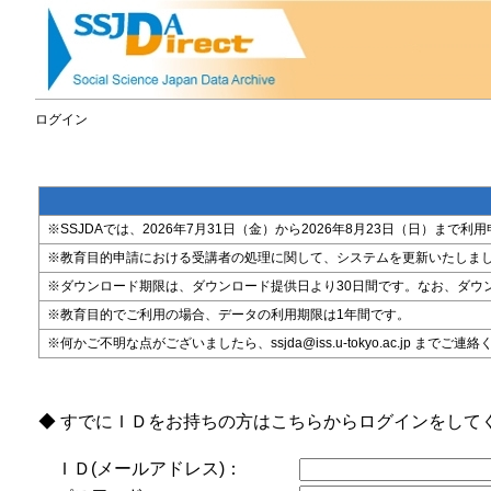
ログイン
※SSJDAでは、2026年7月31日（金）から2026年8月23日（日）
※教育目的申請における受講者の処理に関して、システムを更新いたしま
※ダウンロード期限は、ダウンロード提供日より30日間です。なお、ダウ
※教育目的でご利用の場合、データの利用期限は1年間です。
※何かご不明な点がございましたら、ssjda@iss.u-tokyo.ac.jp までご連
◆ すでにＩＤをお持ちの方はこちらからログインをして
ＩＤ(メールアドレス)：