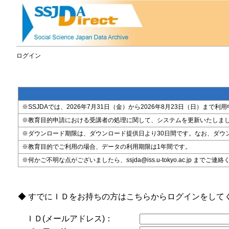
ログイン
※SSJDAでは、2026年7月31日（金）から2026年8月23日（日）
※教育目的申請における受講者の処理に関して、システムを更新いたしま
※ダウンロード期限は、ダウンロード提供日より30日間です。なお、ダウ
※教育目的でご利用の場合、データの利用期限は1年間です。
※何かご不明な点がございましたら、ssjda@iss.u-tokyo.ac.jp までご連
◆ すでにＩＤをお持ちの方はこちらからログインをして
ＩＤ(メールアドレス)：