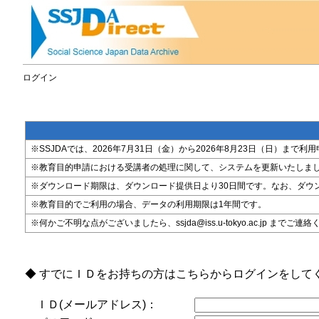
ログイン
※SSJDAでは、2026年7月31日（金）から2026年8月23日（日）
※教育目的申請における受講者の処理に関して、システムを更新いたしま
※ダウンロード期限は、ダウンロード提供日より30日間です。なお、ダウ
※教育目的でご利用の場合、データの利用期限は1年間です。
※何かご不明な点がございましたら、ssjda@iss.u-tokyo.ac.jp までご連
◆ すでにＩＤをお持ちの方はこちらからログインをして
ＩＤ(メールアドレス)：