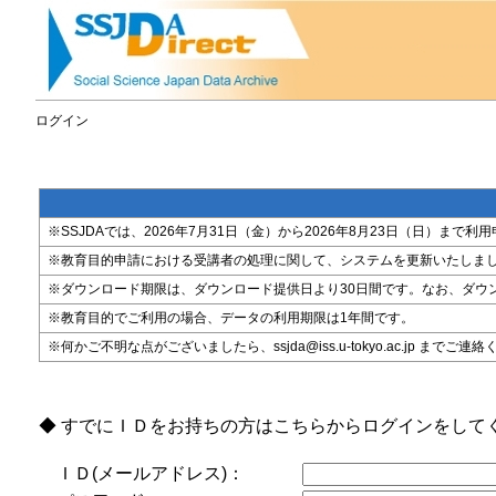
ログイン
※SSJDAでは、2026年7月31日（金）から2026年8月23日（日）
※教育目的申請における受講者の処理に関して、システムを更新いたしま
※ダウンロード期限は、ダウンロード提供日より30日間です。なお、ダウ
※教育目的でご利用の場合、データの利用期限は1年間です。
※何かご不明な点がございましたら、ssjda@iss.u-tokyo.ac.jp までご連
◆ すでにＩＤをお持ちの方はこちらからログインをして
ＩＤ(メールアドレス)：