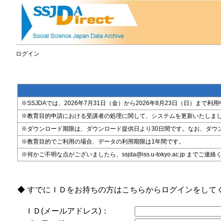
ログイン
※SSJDAでは、2026年7月31日（金）から2026年8月23日（日）
※教育目的申請における受講者の処理に関して、システムを更新いたしま
※ダウンロード期限は、ダウンロード提供日より30日間です。なお、ダウ
※教育目的でご利用の場合、データの利用期限は1年間です。
※何かご不明な点がございましたら、ssjda@iss.u-tokyo.ac.jp までご連
◆ すでにＩＤをお持ちの方はこちらからログインをして
ＩＤ(メールアドレス)：