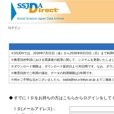
ログイン
※SSJDAでは、2026年7月31日（金）から2026年8月23日（日）
※教育目的申請における受講者の処理に関して、システムを更新いたしま
※ダウンロード期限は、ダウンロード提供日より30日間です。なお、ダウ
※教育目的でご利用の場合、データの利用期限は1年間です。
※何かご不明な点がございましたら、ssjda@iss.u-tokyo.ac.jp までご連
◆ すでにＩＤをお持ちの方はこちらからログインをして
ＩＤ(メールアドレス)：