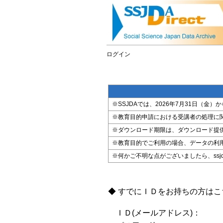
ログイン
※SSJDAでは、2026年7月31日（
※教育目的申請における受講者の処理に
※ダウンロード期限は、ダウンロード提
※教育目的でご利用の場合、データの利
※何かご不明な点がございましたら、ssjda@i
◆ すでにＩＤをお持ちの方は
ＩＤ(メールアドレス)：