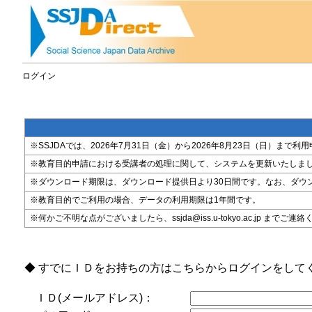
ログイン
※SSJDAでは、2026年7月31日（金）から2026年8月23日（日）
※教育目的申請における受講者の処理に関して、システムを更新いたしま
※ダウンロード期限は、ダウンロード提供日より30日間です。なお、ダウ
※教育目的でご利用の場合、データの利用期限は1年間です。
※何かご不明な点がございましたら、ssjda@iss.u-tokyo.ac.jp までご連
◆ すでにＩＤをお持ちの方はこちらからログインをして
ＩＤ(メールアドレス)：