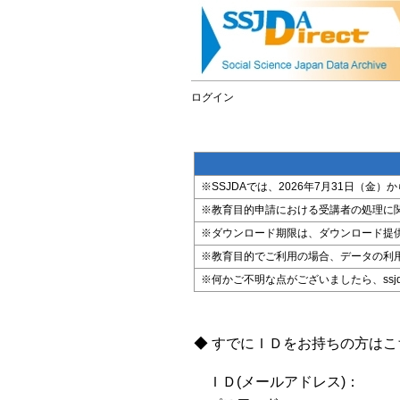
ログイン
※SSJDAでは、2026年7月31日（
※教育目的申請における受講者の処理に
※ダウンロード期限は、ダウンロード提
※教育目的でご利用の場合、データの利
※何かご不明な点がございましたら、ssjda@i
◆ すでにＩＤをお持ちの方は
ＩＤ(メールアドレス)：