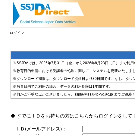
ログイン
※SSJDAでは、2026年7月31日（金）から2026年8月23日（日）
※教育目的申請における受講者の処理に関して、システムを更新いたしま
※ダウンロード期限は、ダウンロード提供日より30日間です。なお、ダウ
※教育目的でご利用の場合、データの利用期限は1年間です。
※何かご不明な点がございましたら、ssjda@iss.u-tokyo.ac.jp までご連
◆ すでにＩＤをお持ちの方はこちらからログインをして
ＩＤ(メールアドレス)：