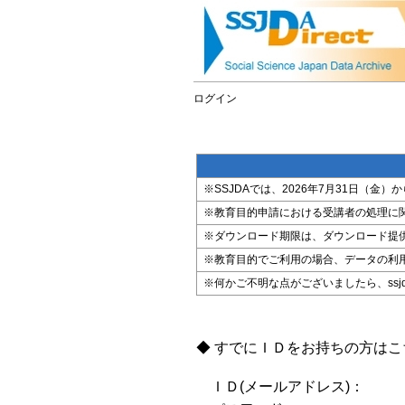
ログイン
※SSJDAでは、2026年7月31日（
※教育目的申請における受講者の処理に
※ダウンロード期限は、ダウンロード提
※教育目的でご利用の場合、データの利
※何かご不明な点がございましたら、ssjda@i
◆ すでにＩＤをお持ちの方は
ＩＤ(メールアドレス)：