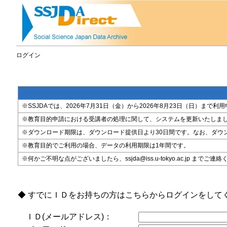
ログイン
※SSJDAでは、2026年7月31日（金）から2026年8月23日（日）
※教育目的申請における受講者の処理に関して、システムを更新いたしま
※ダウンロード期限は、ダウンロード提供日より30日間です。なお、ダウ
※教育目的でご利用の場合、データの利用期限は1年間です。
※何かご不明な点がございましたら、ssjda@iss.u-tokyo.ac.jp までご連
◆ すでにＩＤをお持ちの方はこちらからログインをして
ＩＤ(メールアドレス)：