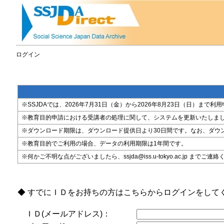
ログイン
※SSJDAでは、2026年7月31日（金）から2026年8月23日（日）
※教育目的申請における受講者の処理に関して、システムを更新いたしま
※ダウンロード期限は、ダウンロード提供日より30日間です。なお、ダウ
※教育目的でご利用の場合、データの利用期限は1年間です。
※何かご不明な点がございましたら、ssjda@iss.u-tokyo.ac.jp までご連
◆ すでにＩＤをお持ちの方はこちらからログインをして
ＩＤ(メールアドレス)：