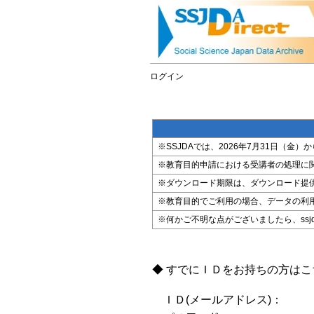
ログイン
※SSJDAでは、2026年7月31日（
※教育目的申請における受講者の処理に
※ダウンロード期限は、ダウンロード提
※教育目的でご利用の場合、データの利
※何かご不明な点がございましたら、ssjda@i
◆ すでにＩＤをお持ちの方は
ＩＤ(メールアドレス)：