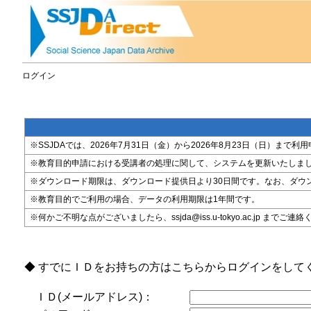
ログイン
※SSJDAでは、2026年7月31日（金）から2026年8月23日（日）
※教育目的申請における受講者の処理に関して、システムを更新いたしま
※ダウンロード期限は、ダウンロード提供日より30日間です。なお、ダウ
※教育目的でご利用の場合、データの利用期限は1年間です。
※何かご不明な点がございましたら、ssjda@iss.u-tokyo.ac.jp までご連
◆ すでにＩＤをお持ちの方はこちらからログインをして
ＩＤ(メールアドレス)：