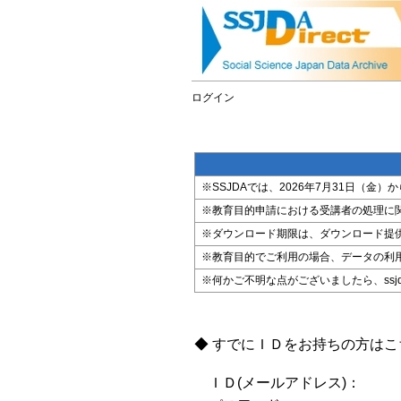
ログイン
※SSJDAでは、2026年7月31日（
※教育目的申請における受講者の処理に
※ダウンロード期限は、ダウンロード提
※教育目的でご利用の場合、データの利
※何かご不明な点がございましたら、ssjda@i
◆ すでにＩＤをお持ちの方は
ＩＤ(メールアドレス)：