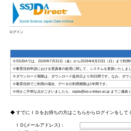
ログイン
※SSJDAでは、2026年7月31日（金）から2026年8月23日（日）
※教育目的申請における受講者の処理に関して、システムを更新いたしま
※ダウンロード期限は、ダウンロード提供日より30日間です。なお、ダウ
※教育目的でご利用の場合、データの利用期限は1年間です。
※何かご不明な点がございましたら、ssjda@iss.u-tokyo.ac.jp までご連
◆ すでにＩＤをお持ちの方はこちらからログインをして
ＩＤ(メールアドレス)：