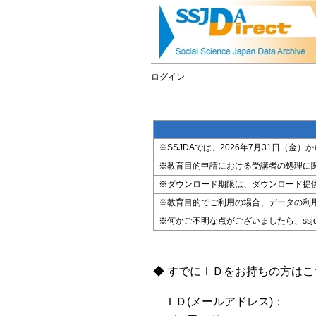
ログイン
※SSJDAでは、2026年7月31日（
※教育目的申請における受講者の処理に
※ダウンロード期限は、ダウンロード提
※教育目的でご利用の場合、データの利
※何かご不明な点がございましたら、ssjda@i
◆ すでにＩＤをお持ちの方は
ＩＤ(メールアドレス)：