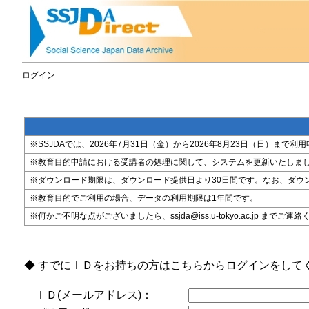
ログイン
※SSJDAでは、2026年7月31日（金）から2026年8月23日（日）
※教育目的申請における受講者の処理に関して、システムを更新いたしま
※ダウンロード期限は、ダウンロード提供日より30日間です。なお、ダウ
※教育目的でご利用の場合、データの利用期限は1年間です。
※何かご不明な点がございましたら、ssjda@iss.u-tokyo.ac.jp までご連
◆ すでにＩＤをお持ちの方はこちらからログインをして
ＩＤ(メールアドレス)：