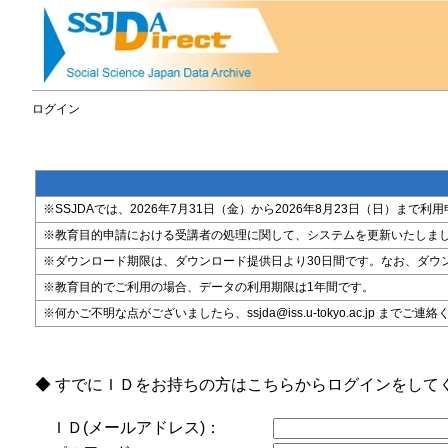
ログイン
※SSJDAでは、2026年7月31日（金）から2026年8月23日（日）
※教育目的申請における受講者の処理に関して、システムを更新いたしま
※ダウンロード期限は、ダウンロード提供日より30日間です。なお、ダウ
※教育目的でご利用の場合、データの利用期限は1年間です。
※何かご不明な点がございましたら、ssjda@iss.u-tokyo.ac.jp までご連
◆ すでにＩＤをお持ちの方はこちらからログインをして
ＩＤ(メールアドレス)：