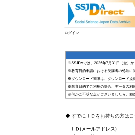
ログイン
※SSJDAでは、2026年7月31日（
※教育目的申請における受講者の処理に
※ダウンロード期限は、ダウンロード提
※教育目的でご利用の場合、データの利
※何かご不明な点がございましたら、ssjda@i
◆ すでにＩＤをお持ちの方は
ＩＤ(メールアドレス)：