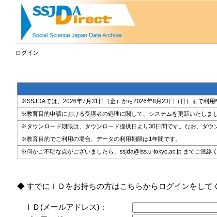
ログイン
※SSJDAでは、2026年7月31日（金）から2026年8月23日（日）
※教育目的申請における受講者の処理に関して、システムを更新いたしま
※ダウンロード期限は、ダウンロード提供日より30日間です。なお、ダウ
※教育目的でご利用の場合、データの利用期限は1年間です。
※何かご不明な点がございましたら、ssjda@iss.u-tokyo.ac.jp までご連
◆ すでにＩＤをお持ちの方はこちらからログインをして
ＩＤ(メールアドレス)：