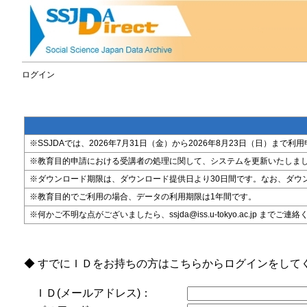
ログイン
※SSJDAでは、2026年7月31日（金）から2026年8月23日（日）
※教育目的申請における受講者の処理に関して、システムを更新いたしま
※ダウンロード期限は、ダウンロード提供日より30日間です。なお、ダウ
※教育目的でご利用の場合、データの利用期限は1年間です。
※何かご不明な点がございましたら、ssjda@iss.u-tokyo.ac.jp までご連
◆ すでにＩＤをお持ちの方はこちらからログインをして
ＩＤ(メールアドレス)：