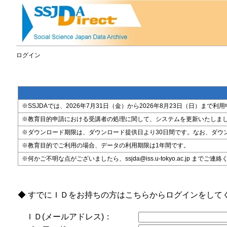
ログイン
※SSJDAでは、2026年7月31日（金）から2026年8月23日（日）
※教育目的申請における受講者の処理に関して、システムを更新いたしま
※ダウンロード期限は、ダウンロード提供日より30日間です。なお、ダウ
※教育目的でご利用の場合、データの利用期限は1年間です。
※何かご不明な点がございましたら、ssjda@iss.u-tokyo.ac.jp までご連
◆ すでにＩＤをお持ちの方はこちらからログインをして
ＩＤ(メールアドレス)：