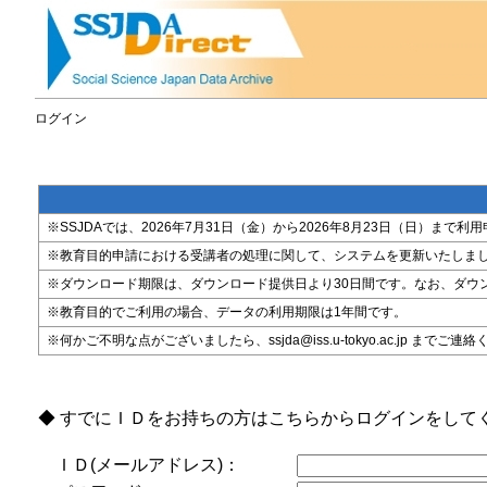
ログイン
※SSJDAでは、2026年7月31日（金）から2026年8月23日（日）
※教育目的申請における受講者の処理に関して、システムを更新いたしま
※ダウンロード期限は、ダウンロード提供日より30日間です。なお、ダウ
※教育目的でご利用の場合、データの利用期限は1年間です。
※何かご不明な点がございましたら、ssjda@iss.u-tokyo.ac.jp までご連
◆ すでにＩＤをお持ちの方はこちらからログインをして
ＩＤ(メールアドレス)：