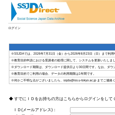
ログイン
※SSJDAでは、2026年7月31日（金）から2026年8月23日（日）
※教育目的申請における受講者の処理に関して、システムを更新いたしま
※ダウンロード期限は、ダウンロード提供日より30日間です。なお、ダウ
※教育目的でご利用の場合、データの利用期限は1年間です。
※何かご不明な点がございましたら、ssjda@iss.u-tokyo.ac.jp までご連
◆ すでにＩＤをお持ちの方はこちらからログインをして
ＩＤ(メールアドレス)：