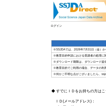
ログイン
※SSJDAでは、2026年7月31日（
※教育目的申請における受講者の処理に
※ダウンロード期限は、ダウンロード提
※教育目的でご利用の場合、データの利
※何かご不明な点がございましたら、ssjda@i
◆ すでにＩＤをお持ちの方は
ＩＤ(メールアドレス)：