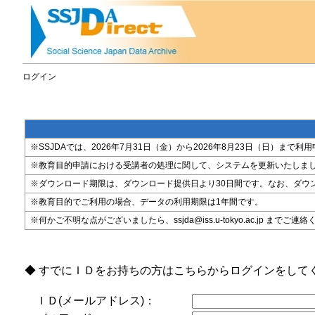
ログイン
※SSJDAでは、2026年7月31日（金）から2026年8月23日（日）
※教育目的申請における受講者の処理に関して、システムを更新いたしま
※ダウンロード期限は、ダウンロード提供日より30日間です。なお、ダウ
※教育目的でご利用の場合、データの利用期限は1年間です。
※何かご不明な点がございましたら、ssjda@iss.u-tokyo.ac.jp までご連
◆ すでにＩＤをお持ちの方はこちらからログインをして
ＩＤ(メールアドレス)：