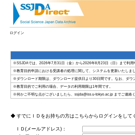
ログイン
※SSJDAでは、2026年7月31日（金）から2026年8月23日（日）
※教育目的申請における受講者の処理に関して、システムを更新いたしま
※ダウンロード期限は、ダウンロード提供日より30日間です。なお、ダウ
※教育目的でご利用の場合、データの利用期限は1年間です。
※何かご不明な点がございましたら、ssjda@iss.u-tokyo.ac.jp までご連
◆ すでにＩＤをお持ちの方はこちらからログインをして
ＩＤ(メールアドレス)：