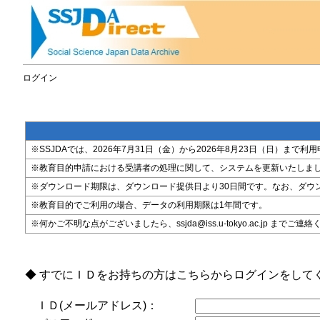
ログイン
※SSJDAでは、2026年7月31日（金）から2026年8月23日（日）
※教育目的申請における受講者の処理に関して、システムを更新いたしま
※ダウンロード期限は、ダウンロード提供日より30日間です。なお、ダウ
※教育目的でご利用の場合、データの利用期限は1年間です。
※何かご不明な点がございましたら、ssjda@iss.u-tokyo.ac.jp までご連
◆ すでにＩＤをお持ちの方はこちらからログインをして
ＩＤ(メールアドレス)：