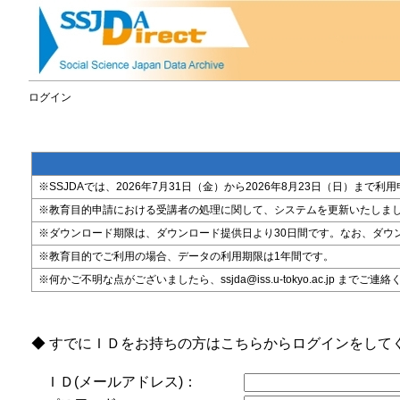
ログイン
※SSJDAでは、2026年7月31日（金）から2026年8月23日（日）
※教育目的申請における受講者の処理に関して、システムを更新いたしま
※ダウンロード期限は、ダウンロード提供日より30日間です。なお、ダウ
※教育目的でご利用の場合、データの利用期限は1年間です。
※何かご不明な点がございましたら、ssjda@iss.u-tokyo.ac.jp までご連
◆ すでにＩＤをお持ちの方はこちらからログインをして
ＩＤ(メールアドレス)：