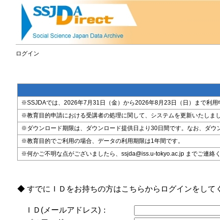
ログイン
※SSJDAでは、2026年7月31日（金）から2026年8月23日（日）
※教育目的申請における受講者の処理に関して、システムを更新いたしま
※ダウンロード期限は、ダウンロード提供日より30日間です。なお、ダウ
※教育目的でご利用の場合、データの利用期限は1年間です。
※何かご不明な点がございましたら、ssjda@iss.u-tokyo.ac.jp までご連
◆ すでにＩＤをお持ちの方はこちらからログインをして
ＩＤ(メールアドレス)：