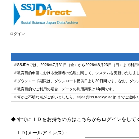
ログイン
※SSJDAでは、2026年7月31日（金）から2026年8月23日（日）
※教育目的申請における受講者の処理に関して、システムを更新いたしま
※ダウンロード期限は、ダウンロード提供日より30日間です。なお、ダウ
※教育目的でご利用の場合、データの利用期限は1年間です。
※何かご不明な点がございましたら、ssjda@iss.u-tokyo.ac.jp までご連
◆ すでにＩＤをお持ちの方はこちらからログインをして
ＩＤ(メールアドレス)：