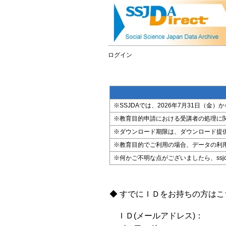
ログイン
※SSJDAでは、2026年7月31日（
※教育目的申請における受講者の処理に
※ダウンロード期限は、ダウンロード提
※教育目的でご利用の場合、データの利
※何かご不明な点がございましたら、ssjda@i
◆ すでにＩＤをお持ちの方は
ＩＤ(メールアドレス)：