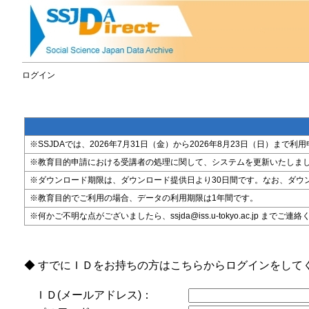
ログイン
※SSJDAでは、2026年7月31日（金）から2026年8月23日（日）
※教育目的申請における受講者の処理に関して、システムを更新いたしま
※ダウンロード期限は、ダウンロード提供日より30日間です。なお、ダウ
※教育目的でご利用の場合、データの利用期限は1年間です。
※何かご不明な点がございましたら、ssjda@iss.u-tokyo.ac.jp までご連
◆ すでにＩＤをお持ちの方はこちらからログインをして
ＩＤ(メールアドレス)：