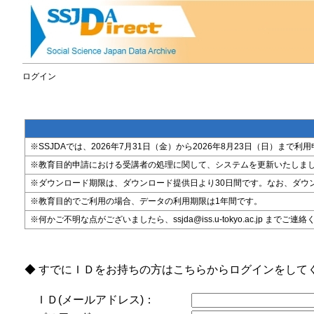
ログイン
※SSJDAでは、2026年7月31日（金）から2026年8月23日（日）
※教育目的申請における受講者の処理に関して、システムを更新いたしま
※ダウンロード期限は、ダウンロード提供日より30日間です。なお、ダウ
※教育目的でご利用の場合、データの利用期限は1年間です。
※何かご不明な点がございましたら、ssjda@iss.u-tokyo.ac.jp までご連
◆ すでにＩＤをお持ちの方はこちらからログインをして
ＩＤ(メールアドレス)：