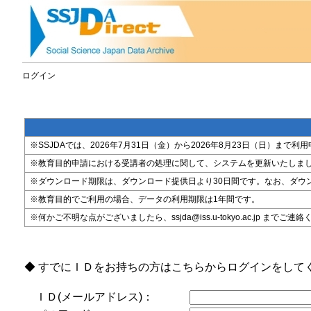
ログイン
※SSJDAでは、2026年7月31日（金）から2026年8月23日（日）
※教育目的申請における受講者の処理に関して、システムを更新いたしま
※ダウンロード期限は、ダウンロード提供日より30日間です。なお、ダウ
※教育目的でご利用の場合、データの利用期限は1年間です。
※何かご不明な点がございましたら、ssjda@iss.u-tokyo.ac.jp までご連
◆ すでにＩＤをお持ちの方はこちらからログインをして
ＩＤ(メールアドレス)：