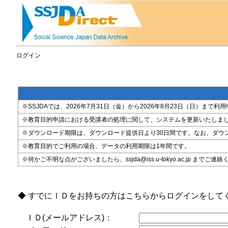
ログイン
※SSJDAでは、2026年7月31日（金）から2026年8月23日（日）
※教育目的申請における受講者の処理に関して、システムを更新いたしま
※ダウンロード期限は、ダウンロード提供日より30日間です。なお、ダウ
※教育目的でご利用の場合、データの利用期限は1年間です。
※何かご不明な点がございましたら、ssjda@iss.u-tokyo.ac.jp までご連
◆ すでにＩＤをお持ちの方はこちらからログインをして
ＩＤ(メールアドレス)：