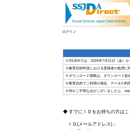
ログイン
※SSJDAでは、2026年7月31日（
※教育目的申請における受講者の処理に
※ダウンロード期限は、ダウンロード提
※教育目的でご利用の場合、データの利
※何かご不明な点がございましたら、ssjda@i
◆ すでにＩＤをお持ちの方は
ＩＤ(メールアドレス)：