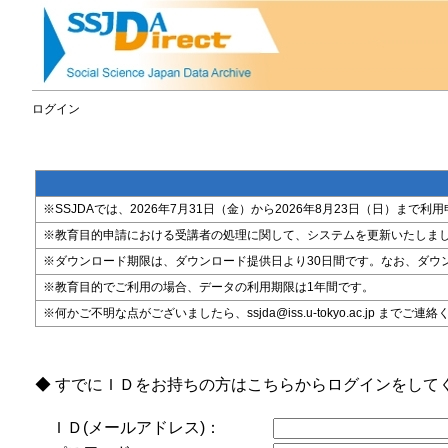
ログイン
※SSJDAでは、2026年7月31日（金）から2026年8月23日（日）
※教育目的申請における受講者の処理に関して、システムを更新いたしま
※ダウンロード期限は、ダウンロード提供日より30日間です。なお、ダウ
※教育目的でご利用の場合、データの利用期限は1年間です。
※何かご不明な点がございましたら、ssjda@iss.u-tokyo.ac.jp までご連
◆ すでにＩＤをお持ちの方はこちらからログインをして
ＩＤ(メールアドレス)：