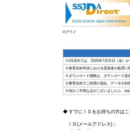
ログイン
※SSJDAでは、2026年7月31日（
※教育目的申請における受講者の処理に
※ダウンロード期限は、ダウンロード提
※教育目的でご利用の場合、データの利
※何かご不明な点がございましたら、ssjda@i
◆ すでにＩＤをお持ちの方は
ＩＤ(メールアドレス)：