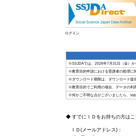
ログイン
※SSJDAでは、2026年7月31日（
※教育目的申請における受講者の処理に
※ダウンロード期限は、ダウンロード提
※教育目的でご利用の場合、データの利
※何かご不明な点がございましたら、ssjda@i
◆ すでにＩＤをお持ちの方は
ＩＤ(メールアドレス)：