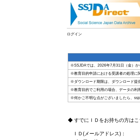
ログイン
※SSJDAでは、2026年7月31日（
※教育目的申請における受講者の処理に
※ダウンロード期限は、ダウンロード提
※教育目的でご利用の場合、データの利
※何かご不明な点がございましたら、ssjda@i
◆ すでにＩＤをお持ちの方は
ＩＤ(メールアドレス)：