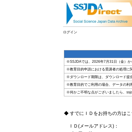
ログイン
※SSJDAでは、2026年7月31日（
※教育目的申請における受講者の処理に
※ダウンロード期限は、ダウンロード提
※教育目的でご利用の場合、データの利
※何かご不明な点がございましたら、ssjda@i
◆ すでにＩＤをお持ちの方は
ＩＤ(メールアドレス)：