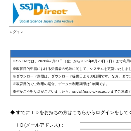
ログイン
※SSJDAでは、2026年7月31日（金）から2026年8月23日（日）
※教育目的申請における受講者の処理に関して、システムを更新いたしま
※ダウンロード期限は、ダウンロード提供日より30日間です。なお、ダウ
※教育目的でご利用の場合、データの利用期限は1年間です。
※何かご不明な点がございましたら、ssjda@iss.u-tokyo.ac.jp までご連
◆ すでにＩＤをお持ちの方はこちらからログインをして
ＩＤ(メールアドレス)：