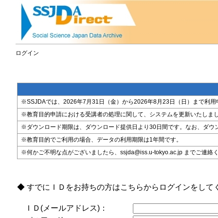
ログイン
※SSJDAでは、2026年7月31日（金）から2026年8月23日（日）
※教育目的申請における受講者の処理に関して、システムを更新いたしま
※ダウンロード期限は、ダウンロード提供日より30日間です。なお、ダウ
※教育目的でご利用の場合、データの利用期限は1年間です。
※何かご不明な点がございましたら、ssjda@iss.u-tokyo.ac.jp までご連
◆ すでにＩＤをお持ちの方はこちらからログインをして
ＩＤ(メールアドレス)：